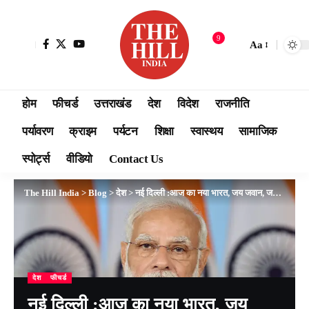
9
Aa
होम
फीचर्ड
उत्तराखंड
देश
विदेश
राजनीति
पर्यावरण
क्राइम
पर्यटन
शिक्षा
स्वास्थय
सामाजिक
स्पोर्ट्स
वीडियो
Contact Us
The Hill India
>
Blog
>
देश
>
नई दिल्ली :आज का नया भारत, जय जवान, जय किसान, जय विज्ञान के साथ जय अनुसंधान : मोदी
देश
फीचर्ड
नई दिल्ली :आज का नया भारत, जय