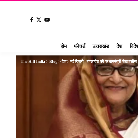
होम
फीचर्ड
उत्तराखंड
देश
विदे
The Hill India
>
Blog
>
देश
>
नई दिल्ली : बांग्लादेश की प्रधानमंत्री शेख हसीना 