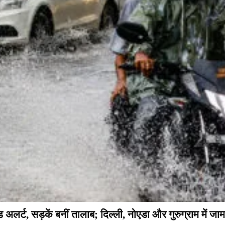
र्ट, सड़कें बनीं तालाब; दिल्ली, नोएडा और गुरुग्राम में जाम