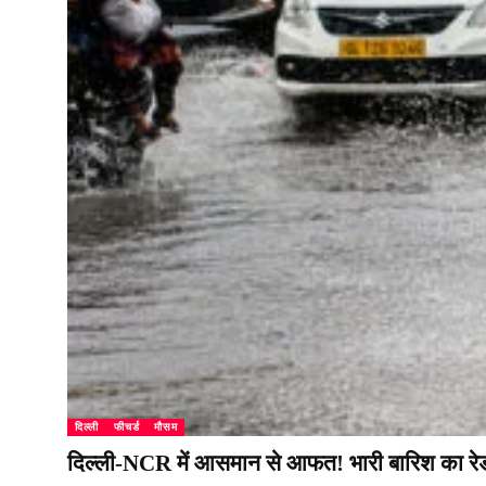
दिल्ली
फीचर्ड
मौसम
दिल्ली-NCR में आसमान से आफत! भारी बारिश का रेड अल