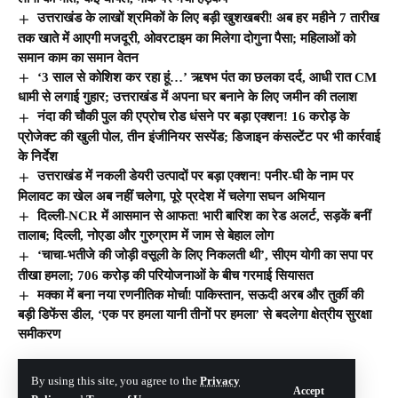
उत्तराखंड के लाखों श्रमिकों के लिए बड़ी खुशखबरी! अब हर महीने 7 तारीख
तक खाते में आएगी मजदूरी, ओवरटाइम का मिलेगा दोगुना पैसा; महिलाओं को
समान काम का समान वेतन
‘3 साल से कोशिश कर रहा हूं…’ ऋषभ पंत का छलका दर्द, आधी रात CM
धामी से लगाई गुहार; उत्तराखंड में अपना घर बनाने के लिए जमीन की तलाश
नंदा की चौकी पुल की एप्रोच रोड धंसने पर बड़ा एक्शन! 16 करोड़ के
प्रोजेक्ट की खुली पोल, तीन इंजीनियर सस्पेंड; डिजाइन कंसल्टेंट पर भी कार्रवाई
के निर्देश
उत्तराखंड में नकली डेयरी उत्पादों पर बड़ा एक्शन! पनीर-घी के नाम पर
मिलावट का खेल अब नहीं चलेगा, पूरे प्रदेश में चलेगा सघन अभियान
दिल्ली-NCR में आसमान से आफत! भारी बारिश का रेड अलर्ट, सड़कें बनीं
तालाब; दिल्ली, नोएडा और गुरुग्राम में जाम से बेहाल लोग
‘चाचा-भतीजे की जोड़ी वसूली के लिए निकलती थी’, सीएम योगी का सपा पर
तीखा हमला; 706 करोड़ की परियोजनाओं के बीच गरमाई सियासत
मक्का में बना नया रणनीतिक मोर्चा! पाकिस्तान, सऊदी अरब और तुर्की की
बड़ी डिफेंस डील, ‘एक पर हमला यानी तीनों पर हमला’ से बदलेगा क्षेत्रीय सुरक्षा
समीकरण
By using this site, you agree to the
Privacy
© The Hill India. All Rights Reserved | Developed By:
Tech Yard Labs
Accept