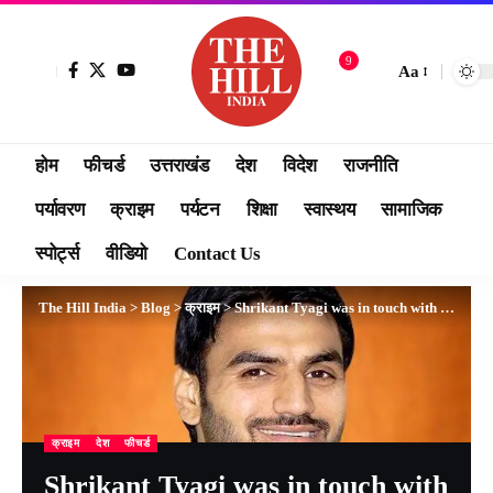
9
Aa
होम
फीचर्ड
उत्तराखंड
देश
विदेश
राजनीति
पर्यावरण
क्राइम
पर्यटन
शिक्षा
स्वास्थय
सामाजिक
स्पोर्ट्स
वीडियो
Contact Us
The Hill India
>
Blog
>
क्राइम
>
Shrikant Tyagi was in touch with wife and lawyer
क्राइम
देश
फीचर्ड
Shrikant Tyagi was in touch with