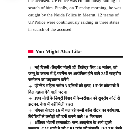
the accused. UP Police was continuously raiding in
search of him. Finally, on Tuesday morning, he was
caught by the Noida Police in Meerut. 12 teams of
UP Police were continuously raiding in three states
in search of the accused.
You Might Also Like
नई दिल्ली :केंद्रीय मंत्री डॉ. जितेंद्र सिंह 26 नवंबर, को
जम्मू के कटरा में ई-गवर्नेंस पर आयोजित होने वाले 25वें राष्ट्रीय
सम्मेलन का उद्घाटन करेंगे
प्रेग्नेंट महिला समेत 3 दलितों की हत्या, UP के कौशाम्बी में
दिल दहला देने वाली घटना
PM मोदी के डिग्री विवाद में केजरीवाल को सुप्रीम कोर्ट से
झटका, केस में नहीं मिली राहत
नोएडा सेक्टर-16 में चल रहे फर्जी कॉल सेंटर का पर्दाफाश,
विदेशियों से करोड़ों की ठगी करने वाले 16 गिरफ्तार
अंकिता भंडारी हत्याकांड: जन-आक्रोश के आगे झुकी
सरकार, CM धामी ने की CBI जांच की संस्तुति, ‘VVIP’ चेहरे