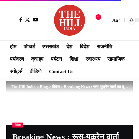
9
Aa
होम
फीचर्ड
उत्तराखंड
देश
विदेश
राजनीति
पर्यावरण
क्राइम
पर्यटन
शिक्षा
स्वास्थय
सामाजिक
स्पोर्ट्स
वीडियो
Contact Us
The Hill India
>
Blog
>
विदेश
>
Breaking News : रूस-यूक्रेन वार्ता का दूसरा दौर बेलारूस में शुरू हुआ…
विदेश
Breaking News : रूस-यूक्रेन वार्ता