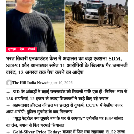
क्राइम
देश
फीचर्ड
भरत तिवारी एनकाउंटर केस में अदालत का बड़ा एक्शन! SDM,
SDPO और थानाध्यक्ष समेत 11 आरोपियों के खिलाफ गैर-जमानती
वारंट, 12 अगस्त तक पेश करने का आदेश
The Hill India News
August 10, 2026
SIR के आंकड़ों ने बढ़ाई उत्तराखंड की सियासी गर्मी! एक ही ‘नितिन’ नाम से
156 आपत्तियां, 12 हजार से ज्यादा शिकायतों ने खड़े किए बड़े सवाल
अहमदाबाद हॉस्टल की छत पर छात्रा से दुष्कर्म, CCTV में बेखौफ नजर
आया आरोपी; पुलिस मुठभेड़ के बाद गिरफ्तार
“शुद्ध पेट्रोल क्या तुम्हारे बाप के घर से आएगा?” एथेनॉल पर BJP सांसद
का तंज, बयान से फिर गरमाई सियासत
Gold-Silver Price Today: बाजार में फिर मचा तहलका! ₹1.52 लाख