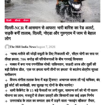
दिल्ली
फीचर्ड
मौसम
दिल्ली-NCR में आसमान से आफत! भारी बारिश का रेड अलर्ट,
सड़कें बनीं तालाब; दिल्ली, नोएडा और गुरुग्राम में जाम से बेहाल
लोग
The Hill India News
August 7, 2026
‘चाचा-भतीजे की जोड़ी वसूली के लिए निकलती थी’, सीएम योगी का सपा पर
तीखा हमला; 706 करोड़ की परियोजनाओं के बीच गरमाई सियासत
मक्का में बना नया रणनीतिक मोर्चा! पाकिस्तान, सऊदी अरब और तुर्की की
बड़ी डिफेंस डील, ‘एक पर हमला यानी तीनों पर हमला’ से बदलेगा क्षेत्रीय सुरक्षा
समीकरण
विजय-संगीता तलाक केस में बड़ा ट्विस्ट! अचानक वापस ली गई याचिका, बंद
हुई कोर्ट की कार्यवाही; क्या सुलझ गए दोनों के बीच मतभेद?
धामी कैबिनेट के 15 बड़े फैसलों पर लगी मुहर, सामान्य वर्ग को भी गौ पालन
योजना का लाभ; मजदूरों से लेकर छात्रों और किसानों तक कई अहम निर्णय
उत्तराखंड के लाल का कमाल! हवा में उड़ने वाला ‘फ्लाइंग व्हीकल’ तैयार,