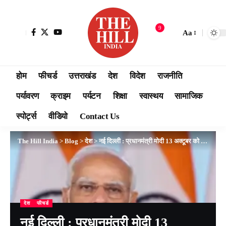
9
Aa
होम
फीचर्ड
उत्तराखंड
देश
विदेश
राजनीति
पर्यावरण
क्राइम
पर्यटन
शिक्षा
स्वास्थय
सामाजिक
स्पोर्ट्स
वीडियो
Contact Us
The Hill India
>
Blog
>
देश
>
नई दिल्ली : प्रधानमंत्री मोदी 13 अक्टूबर को हिमाचल प्रदेश में ऊना और चंबा जाएंगे
देश
फीचर्ड
नई दिल्ली : प्रधानमंत्री मोदी 13