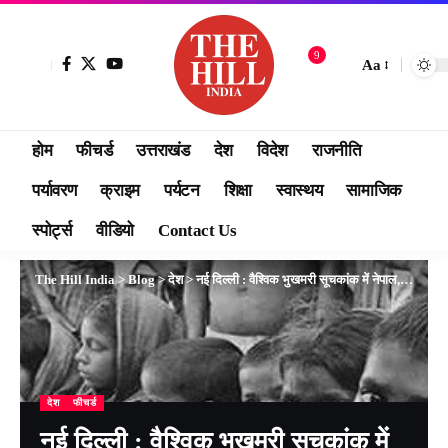
9
Aa
होम
फीचर्ड
उत्तराखंड
देश
विदेश
राजनीति
पर्यावरण
क्राइम
पर्यटन
शिक्षा
स्वास्थय
सामाजिक
स्पोर्ट्स
वीडियो
Contact Us
The Hill India
>
Blog
>
देश
>
नई दिल्ली : वैश्विक भुखमरी सूचकांक में नेपाल, श्रीलंका ,पाकिस्तान से भी पिछड़ा भारत पहुंचा 107 पर
देश
फीचर्ड
नई दिल्ली : वैश्विक भुखमरी सूचकांक में