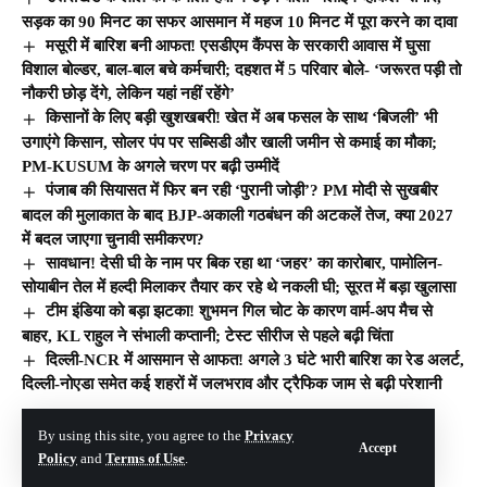
सड़क का 90 मिनट का सफर आसमान में महज 10 मिनट में पूरा करने का दावा
मसूरी में बारिश बनी आफत! एसडीएम कैंपस के सरकारी आवास में घुसा
विशाल बोल्डर, बाल-बाल बचे कर्मचारी; दहशत में 5 परिवार बोले- ‘जरूरत पड़ी तो
नौकरी छोड़ देंगे, लेकिन यहां नहीं रहेंगे’
किसानों के लिए बड़ी खुशखबरी! खेत में अब फसल के साथ ‘बिजली’ भी
उगाएंगे किसान, सोलर पंप पर सब्सिडी और खाली जमीन से कमाई का मौका;
PM-KUSUM के अगले चरण पर बढ़ी उम्मीदें
पंजाब की सियासत में फिर बन रही ‘पुरानी जोड़ी’? PM मोदी से सुखबीर
बादल की मुलाकात के बाद BJP-अकाली गठबंधन की अटकलें तेज, क्या 2027
में बदल जाएगा चुनावी समीकरण?
सावधान! देसी घी के नाम पर बिक रहा था ‘जहर’ का कारोबार, पामोलिन-
सोयाबीन तेल में हल्दी मिलाकर तैयार कर रहे थे नकली घी; सूरत में बड़ा खुलासा
टीम इंडिया को बड़ा झटका! शुभमन गिल चोट के कारण वार्म-अप मैच से
बाहर, KL राहुल ने संभाली कप्तानी; टेस्ट सीरीज से पहले बढ़ी चिंता
दिल्ली-NCR में आसमान से आफत! अगले 3 घंटे भारी बारिश का रेड अलर्ट,
दिल्ली-नोएडा समेत कई शहरों में जलभराव और ट्रैफिक जाम से बढ़ी परेशानी
By using this site, you agree to the
Privacy
© The Hill India. All Rights Reserved | Developed By:
Tech Yard Labs
Accept
Policy
and
Terms of Use
.