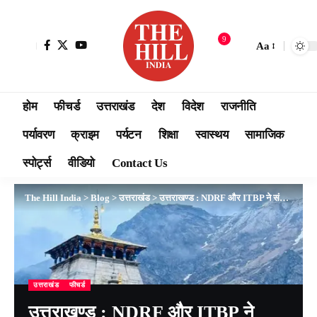
9
Aa
होम
फीचर्ड
उत्तराखंड
देश
विदेश
राजनीति
पर्यावरण
क्राइम
पर्यटन
शिक्षा
स्वास्थय
सामाजिक
स्पोर्ट्स
वीडियो
Contact Us
The Hill India
>
Blog
>
उत्तराखंड
>
उत्तराखण्ड : NDRF और ITBP ने संभाली श्री केदारनाथ धाम की कमान, पुलिस-प्रशासन के इंतजाम “फेल”
उत्तराखंड
फीचर्ड
उत्तराखण्ड : NDRF और ITBP ने