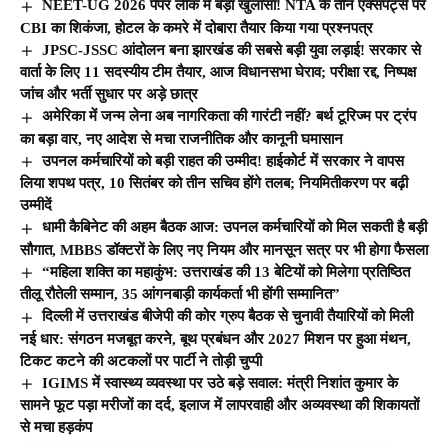
NEET-UG 2026 पेपर लीक में बड़ा खुलासा! NTA के तीन एक्सपर्ट्स पर
CBI का शिकंजा, होटल के कमरे में दोबारा तैयार किया गया प्रश्नपत्र
JPSC-JSSC आंदोलन बना झारखंड की सबसे बड़ी युवा लड़ाई! सरकार से
वार्ता के लिए 11 सदस्यीय टीम तैयार, आज विधानसभा घेराव; परीक्षा रद्द, निष्पक्ष
जांच और भर्ती सुधार पर अड़े छात्र
अमेरिका में जन्म लेना अब नागरिकता की गारंटी नहीं? बर्थ टूरिज्म पर ट्रंप
का बड़ा वार, नए आदेश से मचा राजनीतिक और कानूनी घमासान
उपनल कर्मचारियों को बड़ी राहत की उम्मीद! हाईकोर्ट में सरकार ने वापस
लिया शपथ पत्र, 10 सितंबर को तीन सचिव होंगे तलब; नियमितीकरण पर बढ़ी
उम्मीदें
धामी कैबिनेट की अहम बैठक आज: उपनल कर्मचारियों को मिल सकती है बड़ी
सौगात, MBBS डॉक्टरों के लिए नए नियम और मानसून सत्र पर भी होगा फैसला
“महिला शक्ति का महाकुंभ: उत्तराखंड की 13 बेटियों को मिलेगा प्रतिष्ठित
तीलू रौतेली सम्मान, 35 आंगनबाड़ी कार्यकर्ता भी होंगी सम्मानित”
दिल्ली में उत्तराखंड बीजेपी की कोर ग्रुप बैठक से चुनावी तैयारियों को मिली
नई धार: संगठन मजबूत करने, बूथ प्रबंधन और 2027 मिशन पर हुआ मंथन,
टिकट कटने की अटकलों पर पार्टी ने तोड़ी चुप्पी
IGIMS में स्वास्थ्य व्यवस्था पर उठे बड़े सवाल: मंत्री निशांत कुमार के
सामने फूट पड़ा मरीजों का दर्द, इलाज में लापरवाही और अव्यवस्था की शिकायतों
से मचा हड़कंप