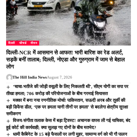
दिल्ली
फीचर्ड
मौसम
दिल्ली-NCR में आसमान से आफत! भारी बारिश का रेड अलर्ट,
सड़कें बनीं तालाब; दिल्ली, नोएडा और गुरुग्राम में जाम से बेहाल
लोग
The Hill India News
August 7, 2026
‘चाचा-भतीजे की जोड़ी वसूली के लिए निकलती थी’, सीएम योगी का सपा पर
तीखा हमला; 706 करोड़ की परियोजनाओं के बीच गरमाई सियासत
मक्का में बना नया रणनीतिक मोर्चा! पाकिस्तान, सऊदी अरब और तुर्की की
बड़ी डिफेंस डील, ‘एक पर हमला यानी तीनों पर हमला’ से बदलेगा क्षेत्रीय सुरक्षा
समीकरण
विजय-संगीता तलाक केस में बड़ा ट्विस्ट! अचानक वापस ली गई याचिका, बंद
हुई कोर्ट की कार्यवाही; क्या सुलझ गए दोनों के बीच मतभेद?
धामी कैबिनेट के 15 बड़े फैसलों पर लगी मुहर, सामान्य वर्ग को भी गौ पालन