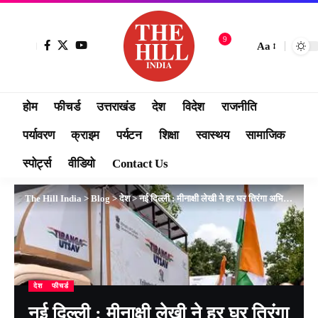
9
Aa
होम
फीचर्ड
उत्तराखंड
देश
विदेश
राजनीति
पर्यावरण
क्राइम
पर्यटन
शिक्षा
स्वास्थय
सामाजिक
स्पोर्ट्स
वीडियो
Contact Us
The Hill India
>
Blog
>
देश
>
नई दिल्ली : मीनाक्षी लेखी ने हर घर तिरंगा अभियान के बारे में लोगों को जागरूक करने के लिए 40 एलईडी वैन को झंडी दिखाकर रवाना किया
देश
फीचर्ड
नई दिल्ली : मीनाक्षी लेखी ने हर घर तिरंगा