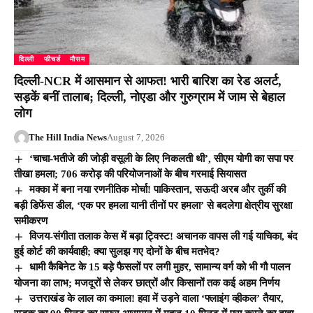
दिल्ली
फीचर्ड
मौसम
दिल्ली-NCR में आसमान से आफत! भारी बारिश का रेड अलर्ट,
सड़कें बनीं तालाब; दिल्ली, नोएडा और गुरुग्राम में जाम से बेहाल
लोग
The Hill India News
August 7, 2026
‘चाचा-भतीजे की जोड़ी वसूली के लिए निकलती थी’, सीएम योगी का सपा पर
तीखा हमला; 706 करोड़ की परियोजनाओं के बीच गरमाई सियासत
मक्का में बना नया रणनीतिक मोर्चा! पाकिस्तान, सऊदी अरब और तुर्की की
बड़ी डिफेंस डील, ‘एक पर हमला यानी तीनों पर हमला’ से बदलेगा क्षेत्रीय सुरक्षा
समीकरण
विजय-संगीता तलाक केस में बड़ा ट्विस्ट! अचानक वापस ली गई याचिका, बंद
हुई कोर्ट की कार्यवाही; क्या सुलझ गए दोनों के बीच मतभेद?
धामी कैबिनेट के 15 बड़े फैसलों पर लगी मुहर, सामान्य वर्ग को भी गौ पालन
योजना का लाभ; मजदूरों से लेकर छात्रों और किसानों तक कई अहम निर्णय
उत्तराखंड के लाल का कमाल! हवा में उड़ने वाला ‘फ्लाइंग व्हीकल’ तैयार,