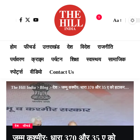
9
Aa
होम
फीचर्ड
उत्तराखंड
देश
विदेश
राजनीति
पर्यावरण
क्राइम
पर्यटन
शिक्षा
स्वास्थय
सामाजिक
स्पोर्ट्स
वीडियो
Contact Us
The Hill India
>
Blog
>
देश
>
जम्मू कश्मीर: धारा 370 और 35 ए को हटाकर पिछड़ों, दलितों, आदिवासियों और पहाड़ियों को उनका अधिकार देने का काम किया है : अमित शाह
देश
फीचर्ड
जम्मू कश्मीर: धारा 370 और 35 ए को