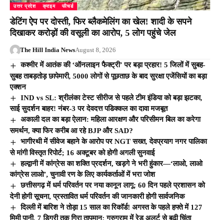
उत्तर प्रदेश
क्राइम
फीचर्ड
डेटिंग ऐप पर दोस्ती, फिर ब्लैकमेलिंग का खेल! शादी के सपने
दिखाकर करोड़ों की वसूली का आरोप, 5 लोग पहुंचे जेल
The Hill India News
August 8, 2026
कश्मीर में आतंक की ‘ऑनलाइन फैक्ट्री’ पर बड़ा प्रहार! 5 जिलों में सुबह-
सुबह ताबड़तोड़ छापेमारी, 5000 लोगों से पूछताछ के बाद सुरक्षा एजेंसियों का बड़ा
एक्शन
IND vs SL: श्रीलंका टेस्ट सीरीज से पहले टीम इंडिया को बड़ा झटका,
साई सुदर्शन बाहर! नंबर-3 पर देवदत्त पडिक्कल का दावा मजबूत
अकाली दल का बड़ा ऐलान: महिला आरक्षण और परिसीमन बिल का करेगा
समर्थन, क्या फिर करीब आ रहे BJP और SAD?
भागीरथी में सीवेज बहाने के आरोप पर NGT सख्त, देवप्रयाग नगर पालिका
से मांगी विस्तृत रिपोर्ट; 16 अक्टूबर को होगी अगली सुनवाई
हल्द्वानी में कांग्रेस का शक्ति प्रदर्शन, खड़गे ने भरी हुंकार—‘लाओ, लाओ
कांग्रेस लाओ’, चुनावी रण के लिए कार्यकर्ताओं में भरा जोश
छत्तीसगढ़ में धर्म परिवर्तन पर नया कानून लागू: 60 दिन पहले प्रशासन को
देनी होगी सूचना, प्रस्तावित धर्म परिवर्तन की जानकारी होगी सार्वजनिक
दिल्ली में बारिश ने तोड़ा 15 साल का रिकॉर्ड! अगस्त के पहले हफ्ते में 127
मिमी पानी, 7 डिग्री तक गिरा तापमान; गुरुग्राम में रेड अलर्ट से बढ़ी चिंता