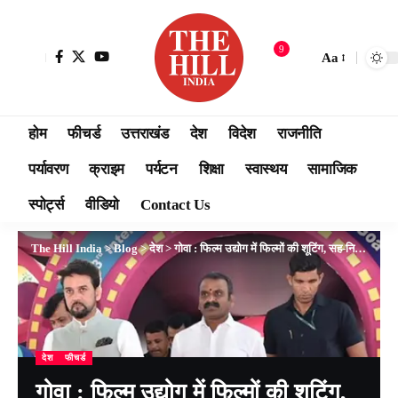
9
Aa
होम
फीचर्ड
उत्तराखंड
देश
विदेश
राजनीति
पर्यावरण
क्राइम
पर्यटन
शिक्षा
स्वास्थय
सामाजिक
स्पोर्ट्स
वीडियो
Contact Us
The Hill India
>
Blog
>
देश
>
गोवा : फिल्म उद्योग में फिल्मों की शूटिंग, सह-निर्माण, पोस्ट-प्रोडक्शन और प्रौद्योगिकी साझेदारों का केंद्र बनेगा भारत: अनुराग ठाकुर
देश
फीचर्ड
गोवा : फिल्म उद्योग में फिल्मों की शूटिंग,