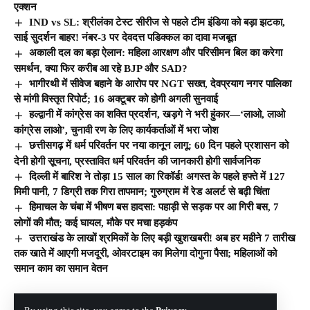
एक्शन
IND vs SL: श्रीलंका टेस्ट सीरीज से पहले टीम इंडिया को बड़ा झटका,
साई सुदर्शन बाहर! नंबर-3 पर देवदत्त पडिक्कल का दावा मजबूत
अकाली दल का बड़ा ऐलान: महिला आरक्षण और परिसीमन बिल का करेगा
समर्थन, क्या फिर करीब आ रहे BJP और SAD?
भागीरथी में सीवेज बहाने के आरोप पर NGT सख्त, देवप्रयाग नगर पालिका
से मांगी विस्तृत रिपोर्ट; 16 अक्टूबर को होगी अगली सुनवाई
हल्द्वानी में कांग्रेस का शक्ति प्रदर्शन, खड़गे ने भरी हुंकार—‘लाओ, लाओ
कांग्रेस लाओ’, चुनावी रण के लिए कार्यकर्ताओं में भरा जोश
छत्तीसगढ़ में धर्म परिवर्तन पर नया कानून लागू: 60 दिन पहले प्रशासन को
देनी होगी सूचना, प्रस्तावित धर्म परिवर्तन की जानकारी होगी सार्वजनिक
दिल्ली में बारिश ने तोड़ा 15 साल का रिकॉर्ड! अगस्त के पहले हफ्ते में 127
मिमी पानी, 7 डिग्री तक गिरा तापमान; गुरुग्राम में रेड अलर्ट से बढ़ी चिंता
हिमाचल के चंबा में भीषण बस हादसा: पहाड़ी से सड़क पर आ गिरी बस, 7
लोगों की मौत; कई घायल, मौके पर मचा हड़कंप
उत्तराखंड के लाखों श्रमिकों के लिए बड़ी खुशखबरी! अब हर महीने 7 तारीख
तक खाते में आएगी मजदूरी, ओवरटाइम का मिलेगा दोगुना पैसा; महिलाओं को
समान काम का समान वेतन
© The Hill India. All Rights Reserved | Developed By:
Tech Yard Labs