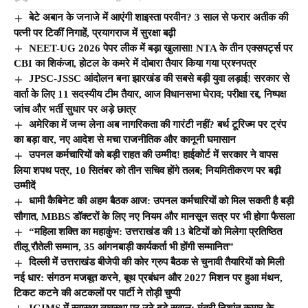
बेटे अबान के जनाजे में आएंगी शाइस्ता परवीन? 3 साल से फरार अतीक की
पत्नी पर टिकीं निगाहें, प्रयागराज में सुरक्षा बढ़ी
NEET-UG 2026 पेपर लीक में बड़ा खुलासा! NTA के तीन एक्सपर्ट्स पर
CBI का शिकंजा, होटल के कमरे में दोबारा तैयार किया गया प्रश्नपत्र
JPSC-JSSC आंदोलन बना झारखंड की सबसे बड़ी युवा लड़ाई! सरकार से
वार्ता के लिए 11 सदस्यीय टीम तैयार, आज विधानसभा घेराव; परीक्षा रद्द, निष्पक्ष
जांच और भर्ती सुधार पर अड़े छात्र
अमेरिका में जन्म लेना अब नागरिकता की गारंटी नहीं? बर्थ टूरिज्म पर ट्रंप
का बड़ा वार, नए आदेश से मचा राजनीतिक और कानूनी घमासान
उपनल कर्मचारियों को बड़ी राहत की उम्मीद! हाईकोर्ट में सरकार ने वापस
लिया शपथ पत्र, 10 सितंबर को तीन सचिव होंगे तलब; नियमितीकरण पर बढ़ी
उम्मीदें
धामी कैबिनेट की अहम बैठक आज: उपनल कर्मचारियों को मिल सकती है बड़ी
सौगात, MBBS डॉक्टरों के लिए नए नियम और मानसून सत्र पर भी होगा फैसला
“महिला शक्ति का महाकुंभ: उत्तराखंड की 13 बेटियों को मिलेगा प्रतिष्ठित
तीलू रौतेली सम्मान, 35 आंगनबाड़ी कार्यकर्ता भी होंगी सम्मानित”
दिल्ली में उत्तराखंड बीजेपी की कोर ग्रुप बैठक से चुनावी तैयारियों को मिली
नई धार: संगठन मजबूत करने, बूथ प्रबंधन और 2027 मिशन पर हुआ मंथन,
टिकट कटने की अटकलों पर पार्टी ने तोड़ी चुप्पी
IGIMS में स्वास्थ्य व्यवस्था पर उठे बड़े सवाल: मंत्री निशांत कुमार के