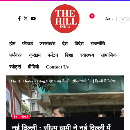
9
Aa
होम
फीचर्ड
उत्तराखंड
देश
विदेश
राजनीति
पर्यावरण
क्राइम
पर्यटन
शिक्षा
स्वास्थय
सामाजिक
स्पोर्ट्स
वीडियो
Contact Us
The Hill India
>
Blog
>
देश
>
नई दिल्ली : सीएम धामी ने नई दिल्ली में निर्माणाधीन भवन ‘उत्तराखण्ड निवास’ का निरीक्षण किया
देश
फीचर्ड
नई दिल्ली : सीएम धामी ने नई दिल्ली में