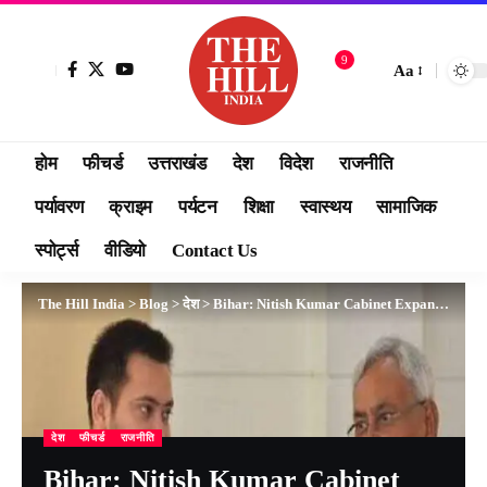
9
Aa
होम
फीचर्ड
उत्तराखंड
देश
विदेश
राजनीति
पर्यावरण
क्राइम
पर्यटन
शिक्षा
स्वास्थय
सामाजिक
स्पोर्ट्स
वीडियो
Contact Us
The Hill India
>
Blog
>
देश
>
Bihar: Nitish Kumar Cabinet Expansion
देश
फीचर्ड
राजनीति
Bihar: Nitish Kumar Cabinet