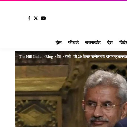
होम
फीचर्ड
उत्तराखंड
देश
विदे
The Hill India
>
Blog
>
देश
>
बाली : जी-20 शिखर सम्मेलन के दौरान प्रधानमंत्