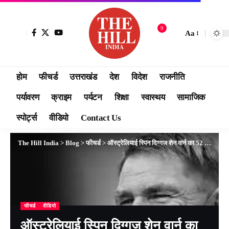
9
Aa
होम
फीचर्ड
उत्तराखंड
देश
विदेश
राजनीति
पर्यावरण
क्राइम
पर्यटन
शिक्षा
स्वास्थय
सामाजिक
स्पोर्ट्स
वीडियो
Contact Us
The Hill India
>
Blog
>
फीचर्ड
>
ऑस्ट्रेलियाई स्पिन दिग्गज शेन वार्न का 52 साल की उम्र में दिल का दौरा पड़ने से निधन..
फीचर्ड
वीडियो
ऑस्ट्रेलियाई स्पिन दिग्गज शेन वार्न का