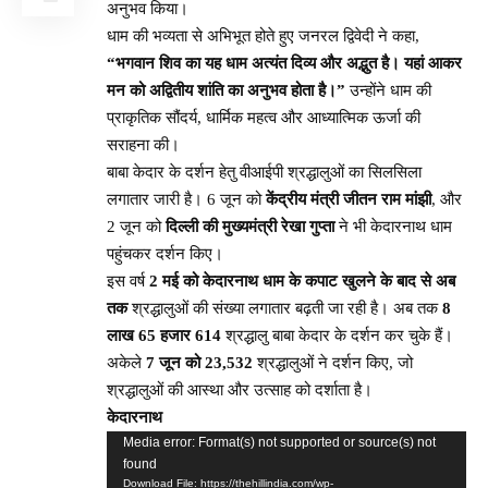
अनुभव किया।
धाम की भव्यता से अभिभूत होते हुए जनरल द्विवेदी ने कहा,
“भगवान शिव का यह धाम अत्यंत दिव्य और अद्भुत है। यहां आकर
मन को अद्वितीय शांति का अनुभव होता है।”
उन्होंने धाम की
प्राकृतिक सौंदर्य, धार्मिक महत्व और आध्यात्मिक ऊर्जा की
सराहना की।
बाबा केदार के दर्शन हेतु वीआईपी श्रद्धालुओं का सिलसिला
लगातार जारी है। 6 जून को
केंद्रीय मंत्री जीतन राम मांझी
, और
2 जून को
दिल्ली की मुख्यमंत्री रेखा गुप्ता
ने भी केदारनाथ धाम
पहुंचकर दर्शन किए।
इस वर्ष
2 मई को केदारनाथ धाम के कपाट खुलने के बाद से अब
तक
श्रद्धालुओं की संख्या लगातार बढ़ती जा रही है। अब तक
8
लाख 65 हजार 614
श्रद्धालु बाबा केदार के दर्शन कर चुके हैं।
अकेले
7 जून को 23,532
श्रद्धालुओं ने दर्शन किए, जो
श्रद्धालुओं की आस्था और उत्साह को दर्शाता है।
केदारनाथ
Video
Media error: Format(s) not supported or source(s) not
found
Player
Download File: https://thehillindia.com/wp-