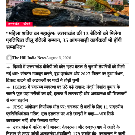
उत्तराखंड
फीचर्ड
“महिला शक्ति का महाकुंभ: उत्तराखंड की 13 बेटियों को मिलेगा
प्रतिष्ठित तीलू रौतेली सम्मान, 35 आंगनबाड़ी कार्यकर्ता भी होंगी
सम्मानित”
The Hill India News
August 6, 2026
दिल्ली में उत्तराखंड बीजेपी की कोर ग्रुप बैठक से चुनावी तैयारियों को मिली
नई धार: संगठन मजबूत करने, बूथ प्रबंधन और 2027 मिशन पर हुआ मंथन,
टिकट कटने की अटकलों पर पार्टी ने तोड़ी चुप्पी
IGIMS में स्वास्थ्य व्यवस्था पर उठे बड़े सवाल: मंत्री निशांत कुमार के
सामने फूट पड़ा मरीजों का दर्द, इलाज में लापरवाही और अव्यवस्था की शिकायतों
से मचा हड़कंप
JPSC आंदोलन निर्णायक मोड़ पर: सरकार से वार्ता के लिए 11 सदस्यीय
प्रतिनिधिमंडल गठित, भूख हड़ताल पर अड़े छात्रों ने कहा—‘अब सिर्फ
आश्वासन नहीं, ठोस फैसला चाहिए’
उत्तराखंड में बारिश बनी आफत: देवप्रयाग और रुद्रप्रयाग में खतरे के
निशान से ऊपर पहुंचीं अलकनंदा-मंदाकिनी, 179 सड़कें बंद; प्रशासन ने जारी