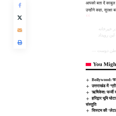
आपको बता दें काबुल 
उन्होंने कहा, सुरक्षा 
 خیرخانه‌
ات این رویداد
You Might
Bollywood: फांस
उत्तराखंड में ‘ग
ऋषिकेश: फर्जी दस
हरिद्वार भूमि घो
संस्तुति
सिस्टम की ‘लेटल