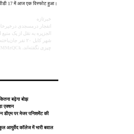
े पीडी 17 में आज एक विस्फोट हुआ।
خبرتازه
انفجار درمسجدی درخیرخانه؛۶۰ کشته و زخمی برجا گ
الجزیره به نقل از یک منبع 
53i7MMzQCk
چیزی نگفته‌‌اند.
 कितना बढ़ेगा बोझ
बड़ा एक्शन
ालीन डीएम पर मेजर पनिशमेंट की
 आयुर्वेद कॉलेज में भारी बवाल