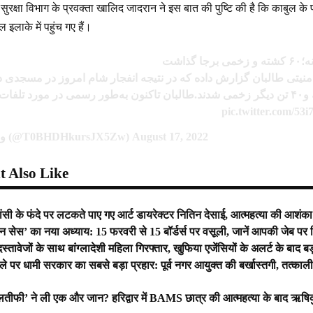
सुरक्षा विभाग के प्रवक्ता खालिद जादरान ने इस बात की पुष्टि की है कि काबुल क
बल इलाके में पहुंच गए हैं।
ذاشت
امنیتی طالبان گزارش داده که در نتیجه‌ انفجار شام امروز در مسجدی در
شهر کابل ۲۰ نفر جان‌باخته و۴۰ تن دیگر زخمی شدند.طالبان تاکنون به‌طور رسمی در مورد تلف
pic.twitter.com/
— وطن دوست (@T0BHDHkursJX5Zw)
August 17, 2022
 Also Like
ी के फंदे पर लटकते पाए गए आर्ट डायरेक्टर नितिन देसाई, आत्महत्या की आशंका
्रीन सेस’ का नया अध्याय: 15 फरवरी से 15 बॉर्डर्स पर वसूली, जानें आपकी जेब पर
्तावेजों के साथ बांग्लादेशी महिला गिरफ्तार, खुफिया एजेंसियों के अलर्ट के बाद 
टाले पर धामी सरकार का सबसे बड़ा प्रहार: पूर्व नगर आयुक्त की बर्खास्तगी, तत्क
तीफी’ ने ली एक और जान? हरिद्वार में BAMS छात्र की आत्महत्या के बाद ऋषिकुल