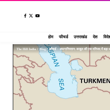
होम
फीचर्ड
उत्तराखंड
देश
विदे
The Hill India
>
Blog
>
फीचर्ड
>
अफगानिस्तान: काबुल की एक मस्जिद में बड़