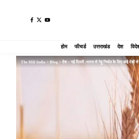
होम
फीचर्ड
उत्तराखंड
देश
विदे
The Hill India
>
Blog
>
देश
>
नई दिल्ली :भारत से गेहूं निर्यात के लिए कई देशों 