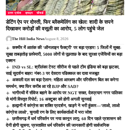
उत्तर प्रदेश
क्राइम
फीचर्ड
डेटिंग ऐप पर दोस्ती, फिर ब्लैकमेलिंग का खेल! शादी के सपने
दिखाकर करोड़ों की वसूली का आरोप, 5 लोग पहुंचे जेल
The Hill India News
August 8, 2026
कश्मीर में आतंक की ‘ऑनलाइन फैक्ट्री’ पर बड़ा प्रहार! 5 जिलों में सुबह-
सुबह ताबड़तोड़ छापेमारी, 5000 लोगों से पूछताछ के बाद सुरक्षा एजेंसियों का बड़ा
एक्शन
IND vs SL: श्रीलंका टेस्ट सीरीज से पहले टीम इंडिया को बड़ा झटका,
साई सुदर्शन बाहर! नंबर-3 पर देवदत्त पडिक्कल का दावा मजबूत
अकाली दल का बड़ा ऐलान: महिला आरक्षण और परिसीमन बिल का करेगा
समर्थन, क्या फिर करीब आ रहे BJP और SAD?
भागीरथी में सीवेज बहाने के आरोप पर NGT सख्त, देवप्रयाग नगर पालिका
से मांगी विस्तृत रिपोर्ट; 16 अक्टूबर को होगी अगली सुनवाई
हल्द्वानी में कांग्रेस का शक्ति प्रदर्शन, खड़गे ने भरी हुंकार—‘लाओ, लाओ
कांग्रेस लाओ’, चुनावी रण के लिए कार्यकर्ताओं में भरा जोश
छत्तीसगढ़ में धर्म परिवर्तन पर नया कानून लागू: 60 दिन पहले प्रशासन को
देनी होगी सूचना, प्रस्तावित धर्म परिवर्तन की जानकारी होगी सार्वजनिक