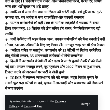
वार्ता के लिए 11 सदस्यीय टीम तैयार, आज विधानसभा घेराव; परीक्षा रद्द, निष्पक्ष
जांच और भर्ती सुधार पर अड़े छात्र
अमेरिका में जन्म लेना अब नागरिकता की गारंटी नहीं? बर्थ टूरिज्म पर ट्रंप
का बड़ा वार, नए आदेश से मचा राजनीतिक और कानूनी घमासान
उपनल कर्मचारियों को बड़ी राहत की उम्मीद! हाईकोर्ट में सरकार ने वापस
लिया शपथ पत्र, 10 सितंबर को तीन सचिव होंगे तलब; नियमितीकरण पर बढ़ी
उम्मीदें
धामी कैबिनेट की अहम बैठक आज: उपनल कर्मचारियों को मिल सकती है बड़ी
सौगात, MBBS डॉक्टरों के लिए नए नियम और मानसून सत्र पर भी होगा फैसला
“महिला शक्ति का महाकुंभ: उत्तराखंड की 13 बेटियों को मिलेगा प्रतिष्ठित
तीलू रौतेली सम्मान, 35 आंगनबाड़ी कार्यकर्ता भी होंगी सम्मानित”
दिल्ली में उत्तराखंड बीजेपी की कोर ग्रुप बैठक से चुनावी तैयारियों को मिली
नई धार: संगठन मजबूत करने, बूथ प्रबंधन और 2027 मिशन पर हुआ मंथन,
टिकट कटने की अटकलों पर पार्टी ने तोड़ी चुप्पी
IGIMS में स्वास्थ्य व्यवस्था पर उठे बड़े सवाल: मंत्री निशांत कुमार के
सामने फूट पड़ा मरीजों का दर्द, इलाज में लापरवाही और अव्यवस्था की शिकायतों
से मचा हड़कंप
By using this site, you agree to the
Privacy
© The Hill India. All Rights Reserved | Developed By:
Tech Yard Labs
Accept
Policy
and
Terms of Use
.