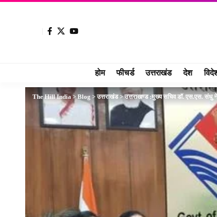
होम
फीचर्ड
उत्तराखंड
देश
विदे
The Hill India
>
Blog
>
उत्तराखंड
>
उत्तराखण्ड :मुख्य सचिव डॉ. एस.एस. संधु न