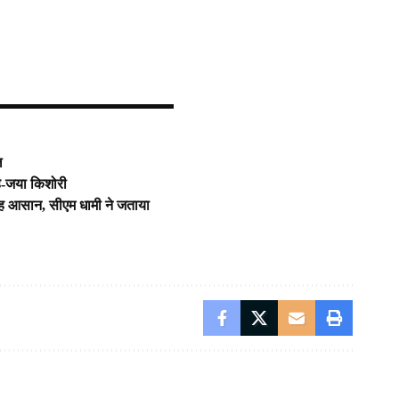
ल
है-जया किशोरी
राह आसान, सीएम धामी ने जताया