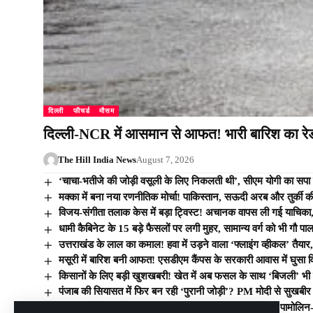
दिल्ली
फीचर्ड
मौसम
दिल्ली-NCR में आसमान से आफत! भारी बारिश का रेड अल
The Hill India News
August 7, 2026
‘चाचा-भतीजे की जोड़ी वसूली के लिए निकलती थी’, सीएम योगी का सप
मक्का में बना नया रणनीतिक मोर्चा! पाकिस्तान, सऊदी अरब और तुर्की की
विजय-संगीता तलाक केस में बड़ा ट्विस्ट! अचानक वापस ली गई याचिका, बं
धामी कैबिनेट के 15 बड़े फैसलों पर लगी मुहर, सामान्य वर्ग को भी गौ
उत्तराखंड के लाल का कमाल! हवा में उड़ने वाला ‘फ्लाइंग व्हीकल’ त
मसूरी में बारिश बनी आफत! एसडीएम कैंपस के सरकारी आवास में घुसा विशाल
किसानों के लिए बड़ी खुशखबरी! खेत में अब फसल के साथ ‘बिजली’ भ
पंजाब की सियासत में फिर बन रही ‘पुरानी जोड़ी’? PM मोदी से सुख
सावधान! देसी घी के नाम पर बिक रहा था ‘जहर’ का कारोबार, पामोलिन- स