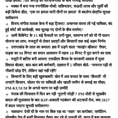
तीखा हमला; 706 करोड़ की परियोजनाओं के बीच गरमाई सियासत
मक्का में बना नया रणनीतिक मोर्चा! पाकिस्तान, सऊदी अरब और तुर्की की
बड़ी डिफेंस डील, ‘एक पर हमला यानी तीनों पर हमला’ से बदलेगा क्षेत्रीय सुरक्षा
समीकरण
विजय-संगीता तलाक केस में बड़ा ट्विस्ट! अचानक वापस ली गई याचिका, बंद
हुई कोर्ट की कार्यवाही; क्या सुलझ गए दोनों के बीच मतभेद?
धामी कैबिनेट के 15 बड़े फैसलों पर लगी मुहर, सामान्य वर्ग को भी गौ पालन
योजना का लाभ; मजदूरों से लेकर छात्रों और किसानों तक कई अहम निर्णय
उत्तराखंड के लाल का कमाल! हवा में उड़ने वाला ‘फ्लाइंग व्हीकल’ तैयार,
सड़क का 90 मिनट का सफर आसमान में महज 10 मिनट में पूरा करने का दावा
मसूरी में बारिश बनी आफत! एसडीएम कैंपस के सरकारी आवास में घुसा
विशाल बोल्डर, बाल-बाल बचे कर्मचारी; दहशत में 5 परिवार बोले- ‘जरूरत पड़ी तो
नौकरी छोड़ देंगे, लेकिन यहां नहीं रहेंगे’
किसानों के लिए बड़ी खुशखबरी! खेत में अब फसल के साथ ‘बिजली’ भी
उगाएंगे किसान, सोलर पंप पर सब्सिडी और खाली जमीन से कमाई का मौका;
PM-KUSUM के अगले चरण पर बढ़ी उम्मीदें
पंजाब की सियासत में फिर बन रही ‘पुरानी जोड़ी’? PM मोदी से सुखबीर
बादल की मुलाकात के बाद BJP-अकाली गठबंधन की अटकलें तेज, क्या 2027
में बदल जाएगा चुनावी समीकरण?
सावधान! देसी घी के नाम पर बिक रहा था ‘जहर’ का कारोबार, पामोलिन-
सोयाबीन तेल में हल्दी मिलाकर तैयार कर रहे थे नकली घी; सूरत में बड़ा खुलासा