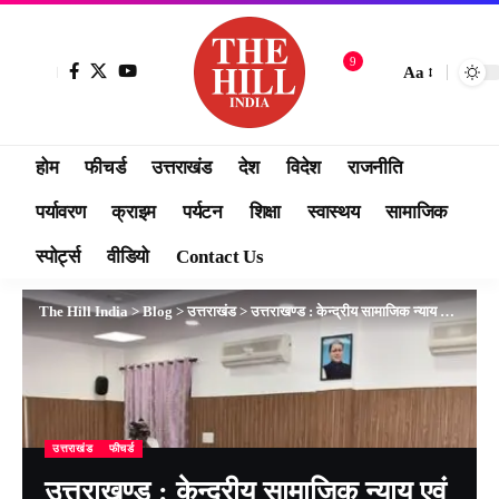
9
Aa
होम
फीचर्ड
उत्तराखंड
देश
विदेश
राजनीति
पर्यावरण
क्राइम
पर्यटन
शिक्षा
स्वास्थय
सामाजिक
स्पोर्ट्स
वीडियो
Contact Us
The Hill India
>
Blog
>
उत्तराखंड
>
उत्तराखण्ड : केन्द्रीय सामाजिक न्याय एवं अधिकारिता राज्य मंत्री रामदास अठावले बीजापुर अतिथि गृह सभागार में अधिकारियों के साथ कि बैठक
उत्तराखंड
फीचर्ड
उत्तराखण्ड : केन्द्रीय सामाजिक न्याय एवं