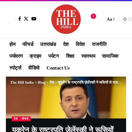
9
Aa
होम
फीचर्ड
उत्तराखंड
देश
विदेश
राजनीति
पर्यावरण
क्राइम
पर्यटन
शिक्षा
स्वास्थय
सामाजिक
स्पोर्ट्स
वीडियो
Contact Us
The Hill India
>
Blog
>
देश
>
यूक्रेन के राष्ट्रपति ज़ेलेंस्की ने रूसियों से भावनात्मक अपील में ‘यूरोप में बड़े युद्ध’ की चेतावनी दी..
देश
फीचर्ड
यूक्रेन के राष्ट्रपति ज़ेलेंस्की ने रूसियों