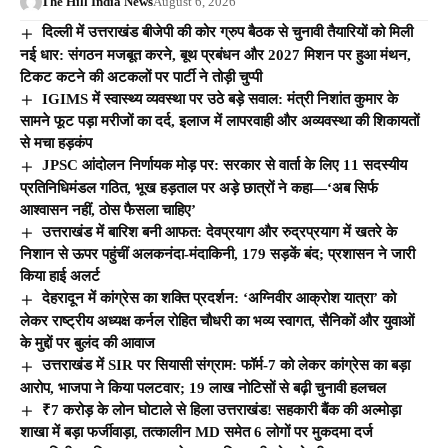
The Hill India News
August 6, 2026
दिल्ली में उत्तराखंड बीजेपी की कोर ग्रुप बैठक से चुनावी तैयारियों को मिली
नई धार: संगठन मजबूत करने, बूथ प्रबंधन और 2027 मिशन पर हुआ मंथन,
टिकट कटने की अटकलों पर पार्टी ने तोड़ी चुप्पी
IGIMS में स्वास्थ्य व्यवस्था पर उठे बड़े सवाल: मंत्री निशांत कुमार के
सामने फूट पड़ा मरीजों का दर्द, इलाज में लापरवाही और अव्यवस्था की शिकायतों
से मचा हड़कंप
JPSC आंदोलन निर्णायक मोड़ पर: सरकार से वार्ता के लिए 11 सदस्यीय
प्रतिनिधिमंडल गठित, भूख हड़ताल पर अड़े छात्रों ने कहा—‘अब सिर्फ
आश्वासन नहीं, ठोस फैसला चाहिए’
उत्तराखंड में बारिश बनी आफत: देवप्रयाग और रुद्रप्रयाग में खतरे के
निशान से ऊपर पहुंचीं अलकनंदा-मंदाकिनी, 179 सड़कें बंद; प्रशासन ने जारी
किया हाई अलर्ट
देहरादून में कांग्रेस का शक्ति प्रदर्शन: ‘अग्निवीर आक्रोश यात्रा’ को
लेकर राष्ट्रीय अध्यक्ष कर्नल रोहित चौधरी का भव्य स्वागत, सैनिकों और युवाओं
के मुद्दों पर बुलंद की आवाज
उत्तराखंड में SIR पर सियासी संग्राम: फॉर्म-7 को लेकर कांग्रेस का बड़ा
आरोप, भाजपा ने किया पलटवार; 19 लाख नोटिसों से बढ़ी चुनावी हलचल
₹7 करोड़ के लोन घोटाले से हिला उत्तराखंड! सहकारी बैंक की अल्मोड़ा
शाखा में बड़ा फर्जीवाड़ा, तत्कालीन MD समेत 6 लोगों पर मुकदमा दर्ज