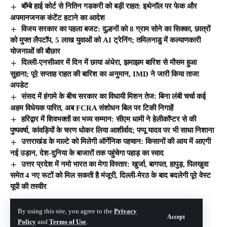
बॉम्बे हाई कोर्ट से नितिन गडकरी को बड़ी राहत: इथेनॉल पर फेक और
अपमानजनक कंटेंट हटाने का आदेश
विजय सरकार का पहला बजट: दुल्हनों को 8 ग्राम सोने का सिक्का, छात्रों
को मुफ्त लैपटॉप, 5 लाख युवाओं को AI ट्रेनिंग; तमिलनाडु में कल्याणकारी
योजनाओं की बौछार
दिल्ली-एनसीआर में दिन में छाया अंधेरा, झमाझम बारिश से मौसम हुआ
सुहाना; पूरे सप्ताह राहत की बारिश का अनुमान, IMD ने जारी किया ताजा
अपडेट
संसद में हंगामे के बीच सरकार का विधायी मिशन तेज: बिना लंबी चर्चा कई
अहम विधेयक पारित, अब FCRA संशोधन बिल पर टिकी निगाहें
हरिद्वार में शिवभक्तों का भव्य सम्मान: सीएम धामी ने हेलीकॉप्टर से की
पुष्पवर्षा, कांवड़ियों के चरण धोकर लिया आशीर्वाद; पप्पू यादव पर भी साधा निशाना
उत्तराखंड के माल्टे को मिलेगी ऑर्गेनिक पहचान: किसानों की आय में आएगी
नई उड़ान, देश-दुनिया के बाजारों तक पहुंचेगा पहाड़ का स्वाद
उत्तर प्रदेश में नमो भारत का मेगा विस्तार: खुर्जा, बागपत, हापुड़, पिलखुवा
समेत 4 नए रूटों को मिल सकती है मंजूरी, दिल्ली-मेरठ के बाद बदलेगी पूरे वेस्ट
यूपी की तस्वीर
By using this site, you agree to the
Privacy
© The Hill India. All Rights Reserved | Developed By:
Tech Yard Labs
Accept
Policy
and
Terms of Use
.