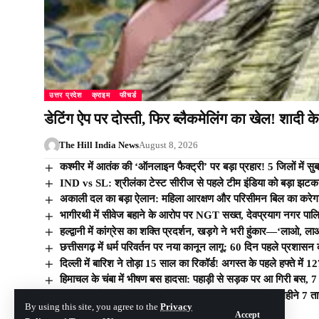
उत्तर प्रदेश
क्राइम
फीचर्ड
डेटिंग ऐप पर दोस्ती, फिर ब्लैकमेलिंग का खेल! शादी 
The Hill India News
August 8, 2026
कश्मीर में आतंक की ‘ऑनलाइन फैक्ट्री’ पर बड़ा प्रहार! 5 जिलों में सुब
IND vs SL: श्रीलंका टेस्ट सीरीज से पहले टीम इंडिया को बड़ा झटका
अकाली दल का बड़ा ऐलान: महिला आरक्षण और परिसीमन बिल का करेग
भागीरथी में सीवेज बहाने के आरोप पर NGT सख्त, देवप्रयाग नगर पालिका
हल्द्वानी में कांग्रेस का शक्ति प्रदर्शन, खड़गे ने भरी हुंकार—‘लाओ, ल
छत्तीसगढ़ में धर्म परिवर्तन पर नया कानून लागू: 60 दिन पहले प्रशासन 
दिल्ली में बारिश ने तोड़ा 15 साल का रिकॉर्ड! अगस्त के पहले हफ्ते में 12
हिमाचल के चंबा में भीषण बस हादसा: पहाड़ी से सड़क पर आ गिरी बस, 7
उत्तराखंड के लाखों श्रमिकों के लिए बड़ी खुशखबरी! अब हर महीने 7
By using this site, you agree to the
Privacy
Accept