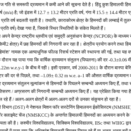
 तेज गति से समरूपी द्रव्यमान में कमी आने की सूचना देते है। हिंदु कुश हिमालयी
ष (m/a) है; जो इंडस में 12.7 ± 13.2 मीटर प्रति वर्ष, गंगा में 15.5 ± 14.4 मीटर प्र
 प्रति वर्ष बदलती रहती है। तथापि, काराकोरम क्षेत्र के हिमनदों की लम्बाई में तुल
्रति वर्ष) देखा गया है, जिससे स्थिर स्थितियों के संकेत मिलते हैं।
लय अपने केन्द्र राष्ट्रीय ध्रुवीय एवं समुद्री अनुसंधान केन्द्र (NCPOR) के माध्यम 
िमी2 क्षेत्र) में छह हिमनदों की निगरानी कर रहा है। क्षेत्रीय प्रयोग करने तथा ह
ं ‘हिमांश’ नामक एक अत्याधुनिक फील्ड रिसर्च स्टेशन की स्थापना की गई, तथा यह वर
े दौरान यह पाया गया कि वार्षिक द्रव्यमान संतुलन (पिघलना) की दर -0.3±0.06 म
22m w.e.y-1 के बीच में रही। इसी प्रकार, वर्ष 2000-2011 के दौरान बास्पा बेसि
की दर से पिछले, तथा –1.09±​ 0.32 m w.e. a–1 की औसत वार्षिक द्रव्यमान 
 द्रव्यमान संतुलन मूल्‍यांकन से हिमनदों के पिघलने सम्बन्धी अध्ययन किए हैं, तथा 
तिसरण / अग्रसरण की निगरानी सम्बन्धी अध्ययन किए हैं। यह प्रेक्षित किया गया है कि 
रहे हैं / अलग-अलग क्षेत्रों में अलग-अलग दरों से उनका संकुचन हो रहा है।
योगिकी विभाग (DST) ने नेशनल मिशन फॉर सस्टेनिंग हिमालयन ईकोसिस्टम (NMS
फॉर क्लाइमेट चेंज (NMSKCC) के अन्तर्गत हिमालयी हिमनदों का अध्ययन करने के 
ता की है। कश्मीर विश्वविद्यालय, सिक्किम विश्वविद्यालय, IISc तथा WIHG द्वा
्ययनों में पाया गया कि अधिकांश हिमालयी हिमनद पिघल रहे हैं या अलग-अलग दरों