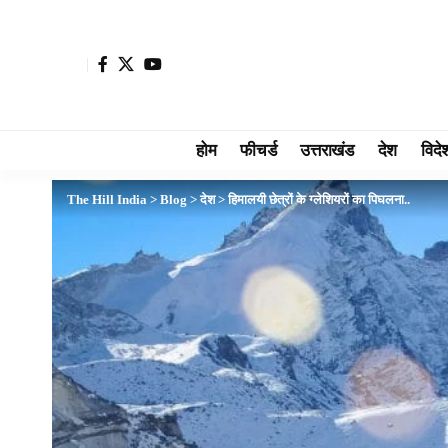
होम
फीचर्ड
उत्तराखंड
देश
विदे
The Hill India
>
Blog
>
देश
>
हिमालयी छेत्रों के ग्लेशियरों का पिघलना..