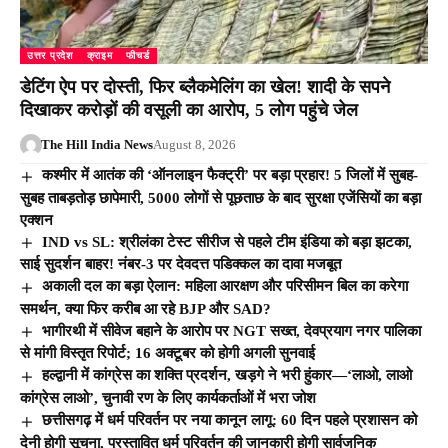
उत्तर प्रदेश
क्राइम
फीचर्ड
डेटिंग ऐप पर दोस्ती, फिर ब्लैकमेलिंग का खेल! शादी के सपने
दिखाकर करोड़ों की वसूली का आरोप, 5 लोग पहुंचे जेल
The Hill India News
August 8, 2026
कश्मीर में आतंक की ‘ऑनलाइन फैक्ट्री’ पर बड़ा प्रहार! 5 जिलों में सुबह-
सुबह ताबड़तोड़ छापेमारी, 5000 लोगों से पूछताछ के बाद सुरक्षा एजेंसियों का बड़ा
एक्शन
IND vs SL: श्रीलंका टेस्ट सीरीज से पहले टीम इंडिया को बड़ा झटका,
साई सुदर्शन बाहर! नंबर-3 पर देवदत्त पडिक्कल का दावा मजबूत
अकाली दल का बड़ा ऐलान: महिला आरक्षण और परिसीमन बिल का करेगा
समर्थन, क्या फिर करीब आ रहे BJP और SAD?
भागीरथी में सीवेज बहाने के आरोप पर NGT सख्त, देवप्रयाग नगर पालिका
से मांगी विस्तृत रिपोर्ट; 16 अक्टूबर को होगी अगली सुनवाई
हल्द्वानी में कांग्रेस का शक्ति प्रदर्शन, खड़गे ने भरी हुंकार—‘लाओ, लाओ
कांग्रेस लाओ’, चुनावी रण के लिए कार्यकर्ताओं में भरा जोश
छत्तीसगढ़ में धर्म परिवर्तन पर नया कानून लागू: 60 दिन पहले प्रशासन को
देनी होगी सूचना, प्रस्तावित धर्म परिवर्तन की जानकारी होगी सार्वजनिक