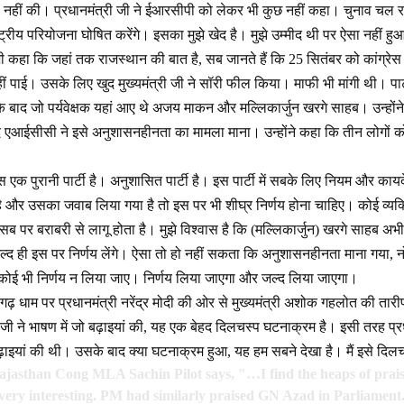
णा नहीं की। प्रधानमंत्री जी ने ईआरसीपी को लेकर भी कुछ नहीं कहा। चुनाव चल रह
्रीय परियोजना घोषित करेंगे। इसका मुझे खेद है। मुझे उम्मीद थी पर ऐसा नहीं ह
ी कहा कि जहां तक राजस्थान की बात है, सब जानते हैं कि 25 सितंबर को कांग्र
ं पाई। उसके लिए खुद मुख्यमंत्री जी ने सॉरी फील किया। माफी भी मांगी थी। पार्टी
े बाद जो पर्यवेक्षक यहां आए थे अजय माकन और मल्लिकार्जुन खरगे साहब। उन्होंन
 बाद एआईसीसी ने इसे अनुशासनहीनता का मामला माना। उन्होंने कहा कि तीन लोगों
ग्रेस एक पुरानी पार्टी है। अनुशासित पार्टी है। इस पार्टी में सबके लिए नियम और का
 और उसका जवाब लिया गया है तो इस पर भी शीघ्र निर्णय होना चाहिए। कोई व्यक्ति
पर बराबरी से लागू होता है। मुझे विश्वास है कि (मल्लिकार्जुन) खरगे साहब अभी नए
ल्द ही इस पर निर्णय लेंगे। ऐसा तो हो नहीं सकता कि अनुशासनहीनता माना गया,
ोई भी निर्णय न लिया जाए। निर्णय लिया जाएगा और जल्द लिया जाएगा।
़ धाम पर प्रधानमंत्री नरेंद्र मोदी की ओर से मुख्यमंत्री अशोक गहलोत की तारी
 जी ने भाषण में जो बढ़ाइयां की, यह एक बेहद दिलचस्प घटनाक्रम है। इसी तरह प्र
इयां की थी। उसके बाद क्या घटनाक्रम हुआ, यह हम सबने देखा है। मैं इसे दिलच
ajasthan Cong MLA Sachin Pilot says, "…I find the heaps of pr
very interesting. PM had similarly praised GN Azad in Parliame