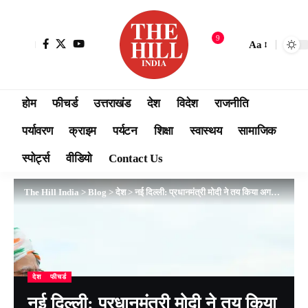
9
Aa
होम
फीचर्ड
उत्तराखंड
देश
विदेश
राजनीति
पर्यावरण
क्राइम
पर्यटन
शिक्षा
स्वास्थय
सामाजिक
स्पोर्ट्स
वीडियो
Contact Us
The Hill India
>
Blog
>
देश
>
नई दिल्ली: प्रधानमंत्री मोदी ने तय किया अगले 25 सालों का लक्ष्य भारत को विकसित राष्ट्र बनाना
देश
फीचर्ड
नई दिल्ली: प्रधानमंत्री मोदी ने तय किया