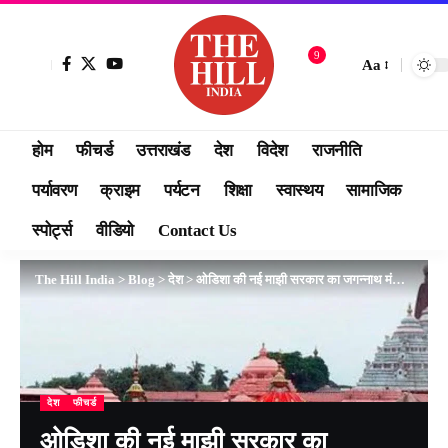
9
Aa
होम
फीचर्ड
उत्तराखंड
देश
विदेश
राजनीति
पर्यावरण
क्राइम
पर्यटन
शिक्षा
स्वास्थय
सामाजिक
स्पोर्ट्स
वीडियो
Contact Us
The Hill India
>
Blog
>
देश
>
ओडिशा की नई माझी सरकार का जगन्नाथ मंदिर पर बड़ा फैसला, आज खोले जाएंगे चारों प्रवेश द्वार
देश
फीचर्ड
ओडिशा की नई माझी सरकार का