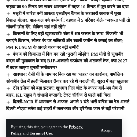
सड़क का 90 मिनट का सफर आसमान में महज 10 मिनट में पूरा करने का दावा
मसूरी में बारिश बनी आफत! एसडीएम कैंपस के सरकारी आवास में घुसा
विशाल बोल्डर, बाल-बाल बचे कर्मचारी; दहशत में 5 परिवार बोले- ‘जरूरत पड़ी तो
नौकरी छोड़ देंगे, लेकिन यहां नहीं रहेंगे’
किसानों के लिए बड़ी खुशखबरी! खेत में अब फसल के साथ ‘बिजली’ भी
उगाएंगे किसान, सोलर पंप पर सब्सिडी और खाली जमीन से कमाई का मौका;
PM-KUSUM के अगले चरण पर बढ़ी उम्मीदें
पंजाब की सियासत में फिर बन रही ‘पुरानी जोड़ी’? PM मोदी से सुखबीर
बादल की मुलाकात के बाद BJP-अकाली गठबंधन की अटकलें तेज, क्या 2027
में बदल जाएगा चुनावी समीकरण?
सावधान! देसी घी के नाम पर बिक रहा था ‘जहर’ का कारोबार, पामोलिन-
सोयाबीन तेल में हल्दी मिलाकर तैयार कर रहे थे नकली घी; सूरत में बड़ा खुलासा
टीम इंडिया को बड़ा झटका! शुभमन गिल चोट के कारण वार्म-अप मैच से
बाहर, KL राहुल ने संभाली कप्तानी; टेस्ट सीरीज से पहले बढ़ी चिंता
दिल्ली-NCR में आसमान से आफत! अगले 3 घंटे भारी बारिश का रेड अलर्ट,
दिल्ली-नोएडा समेत कई शहरों में जलभराव और ट्रैफिक जाम से बढ़ी परेशानी
© The Hill India. All Rights Reserved | Developed By:
Tech Yard Labs
By using this site, you agree to the
Privacy
Accept
Policy
and
Terms of Use
.