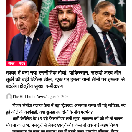
फीचर्ड
विदेश
मक्का में बना नया रणनीतिक मोर्चा! पाकिस्तान, सऊदी अरब और
तुर्की की बड़ी डिफेंस डील, ‘एक पर हमला यानी तीनों पर हमला’ से
बदलेगा क्षेत्रीय सुरक्षा समीकरण
The Hill India News
August 7, 2026
विजय-संगीता तलाक केस में बड़ा ट्विस्ट! अचानक वापस ली गई याचिका, बंद
हुई कोर्ट की कार्यवाही; क्या सुलझ गए दोनों के बीच मतभेद?
धामी कैबिनेट के 15 बड़े फैसलों पर लगी मुहर, सामान्य वर्ग को भी गौ पालन
योजना का लाभ; मजदूरों से लेकर छात्रों और किसानों तक कई अहम निर्णय
उत्तराखंड के लाल का कमाल! हवा में उड़ने वाला ‘फ्लाइंग व्हीकल’ तैयार,