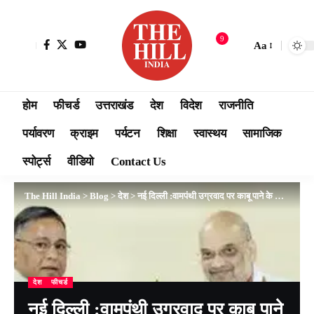
9
Aa
होम
फीचर्ड
उत्तराखंड
देश
विदेश
राजनीति
पर्यावरण
क्राइम
पर्यटन
शिक्षा
स्वास्थय
सामाजिक
स्पोर्ट्स
वीडियो
Contact Us
The Hill India
>
Blog
>
देश
>
नई दिल्ली :वामपंथी उग्रवाद पर काबू पाने के लिए उसके फायनेंशियल और लॉजिस्टिकल सपोर्ट सिस्टम को खत्म करने की ज़रूरत है-अमित शाह
देश
फीचर्ड
नई दिल्ली :वामपंथी उग्रवाद पर काबू पाने