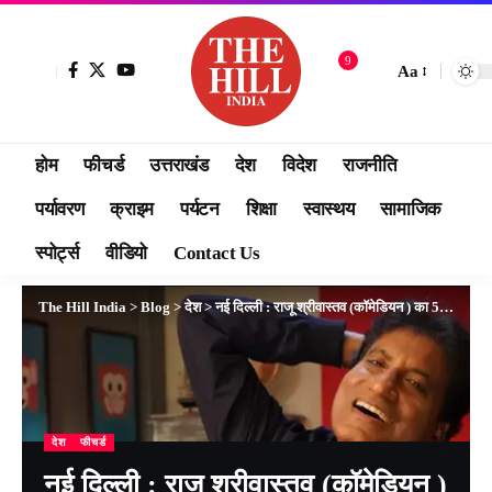
9
Aa
होम
फीचर्ड
उत्तराखंड
देश
विदेश
राजनीति
पर्यावरण
क्राइम
पर्यटन
शिक्षा
स्वास्थय
सामाजिक
स्पोर्ट्स
वीडियो
Contact Us
The Hill India
>
Blog
>
देश
>
नई दिल्ली : राजू श्रीवास्तव (कॉमेडियन ) का 58 वर्ष की आयु में निधन, एम्स में ली अंतिम सांस
देश
फीचर्ड
नई दिल्ली : राजू श्रीवास्तव (कॉमेडियन )