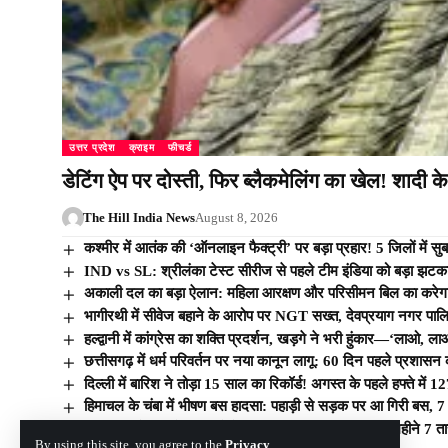
उत्तर प्रदेश
क्राइम
फीचर्ड
डेटिंग ऐप पर दोस्ती, फिर ब्लैकमेलिंग का खेल! शादी 
The Hill India News
August 8, 2026
कश्मीर में आतंक की ‘ऑनलाइन फैक्ट्री’ पर बड़ा प्रहार! 5 जिलों में सुब
IND vs SL: श्रीलंका टेस्ट सीरीज से पहले टीम इंडिया को बड़ा झटका
अकाली दल का बड़ा ऐलान: महिला आरक्षण और परिसीमन बिल का करेग
भागीरथी में सीवेज बहाने के आरोप पर NGT सख्त, देवप्रयाग नगर पालिका
हल्द्वानी में कांग्रेस का शक्ति प्रदर्शन, खड़गे ने भरी हुंकार—‘लाओ, ल
छत्तीसगढ़ में धर्म परिवर्तन पर नया कानून लागू: 60 दिन पहले प्रशासन 
दिल्ली में बारिश ने तोड़ा 15 साल का रिकॉर्ड! अगस्त के पहले हफ्ते में 12
हिमाचल के चंबा में भीषण बस हादसा: पहाड़ी से सड़क पर आ गिरी बस, 7
उत्तराखंड के लाखों श्रमिकों के लिए बड़ी खुशखबरी! अब हर महीने 7
By using this site, you agree to the
Privacy