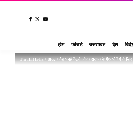
होम
फीचर्ड
उत्तराखंड
देश
विदे
The Hill India
>
Blog
>
देश
>
नई दिल्ली : केंद्र सरकार के पेंशनभोगियों के लिए