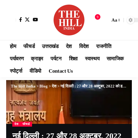
9
Aa
होम
फीचर्ड
उत्तराखंड
देश
विदेश
राजनीति
पर्यावरण
क्राइम
पर्यटन
शिक्षा
स्वास्थय
सामाजिक
स्पोर्ट्स
वीडियो
Contact Us
The Hill India
>
Blog
>
देश
>
नई दिल्ली : 27 और 28 अक्टूबर, 2022 को हरियाणा के सूरजकुंड में राज्यों के ‘गृह मंत्रियों के चिंतन शिविर’ की अध्यक्षता करेंगे अमित शाह
देश
फीचर्ड
नई दिल्ली : 27 और 28 अक्टूबर, 2022