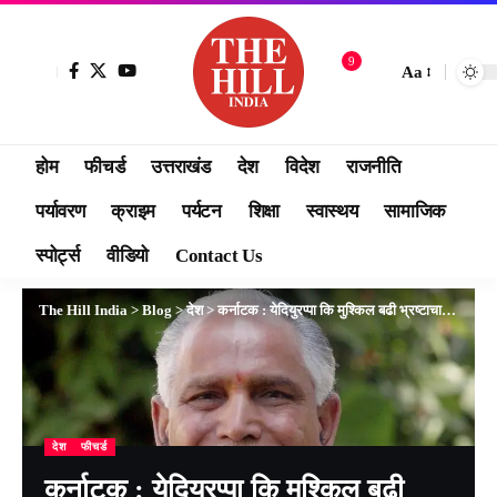
9
Aa
होम
फीचर्ड
उत्तराखंड
देश
विदेश
राजनीति
पर्यावरण
क्राइम
पर्यटन
शिक्षा
स्वास्थय
सामाजिक
स्पोर्ट्स
वीडियो
Contact Us
The Hill India
>
Blog
>
देश
>
कर्नाटक : येदियुरप्पा कि मुश्किल बढी भ्रष्टाचार के आरोप में लोकायुक्त ने दर्ज किया मामला।
देश
फीचर्ड
कर्नाटक : येदियुरप्पा कि मुश्किल बढी