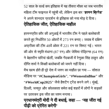
52 साल के वर्ल्ड कप इतिहास में यह तीसरा मौका था जब भारतीय
महिला टीम फाइनल में पहुंची थी, लेकिन इस बार
‘हरमन ब्रिगेड’
ने अपने शानदार प्रदर्शन से इतिहास को नया मोड़ दे दिया।
ऐतिहासिक जीत, ऐतिहासिक माहौल
हरमनप्रीत कौर की अगुआई में भारतीय टीम ने पहले बल्लेबाजी
करते हुए निर्धारित 50 ओवरों में 273 रन बनाए। जवाब में दक्षिण
अफ्रीका की टीम 48वें ओवर में 221 रन पर सिमट गई। भारत
की ओर से स्मृति मंधाना (87 रन) और जेमिमा रोड्रिग्स (64 रन)
ने बेहतरीन पारियां खेलीं, जबकि गेंदबाजी में रेणुका सिंह ठाकुर और
दीप्ति शर्मा ने विपक्षी बल्लेबाजों को जमने नहीं दिया।
मैच खत्म होते ही पूरे देश में जश्न का माहौल छा गया — सोशल
मीडिया पर “
#ChampionGirls
”, “
#WomenInBlue
” और
“
#WorldCup2025
” जैसे हैशटैग ट्रेंड करने लगे। मुंबई,
दिल्ली, जयपुर और कोलकाता समेत कई शहरों में लोगों ने सड़कों
पर उतरकर इस जीत का जश्न मनाया।
प्रधानमंत्री मोदी ने दी बधाई, कहा — ‘यह जीत नई
पीढ़ी को प्रेरित करेगी’