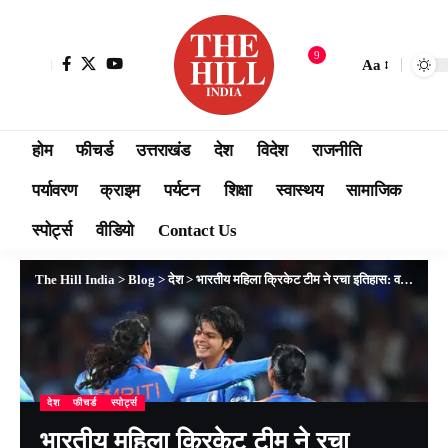
9
Aa
होम
फीचर्ड
उत्तराखंड
देश
विदेश
राजनीति
पर्यावरण
क्राइम
पर्यटन
शिक्षा
स्वास्थय
सामाजिक
स्पोर्ट्स
वीडियो
Contact Us
The Hill India
>
Blog
>
देश
>
भारतीय महिला क्रिकेट टीम ने रचा इतिहास: वर्ल्ड कप फाइनल में दक्षिण अफ्रीका को 52 रनों से दी मात, पीएम मोदी समेत इन नेताओं ने दी बधाईयां
देश
फीचर्ड
स्पोर्ट्स
भारतीय महिला क्रिकेट टीम ने रचा