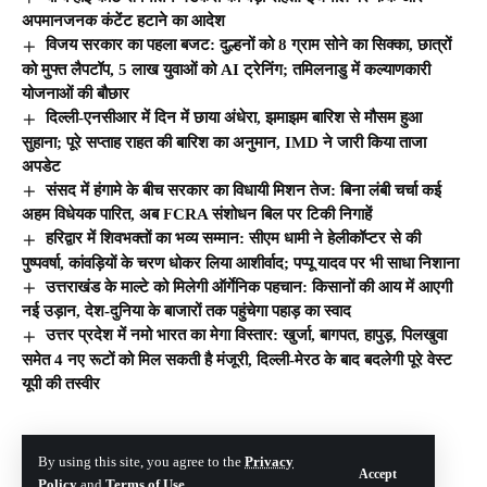
अपमानजनक कंटेंट हटाने का आदेश
विजय सरकार का पहला बजट: दुल्हनों को 8 ग्राम सोने का सिक्का, छात्रों
को मुफ्त लैपटॉप, 5 लाख युवाओं को AI ट्रेनिंग; तमिलनाडु में कल्याणकारी
योजनाओं की बौछार
दिल्ली-एनसीआर में दिन में छाया अंधेरा, झमाझम बारिश से मौसम हुआ
सुहाना; पूरे सप्ताह राहत की बारिश का अनुमान, IMD ने जारी किया ताजा
अपडेट
संसद में हंगामे के बीच सरकार का विधायी मिशन तेज: बिना लंबी चर्चा कई
अहम विधेयक पारित, अब FCRA संशोधन बिल पर टिकी निगाहें
हरिद्वार में शिवभक्तों का भव्य सम्मान: सीएम धामी ने हेलीकॉप्टर से की
पुष्पवर्षा, कांवड़ियों के चरण धोकर लिया आशीर्वाद; पप्पू यादव पर भी साधा निशाना
उत्तराखंड के माल्टे को मिलेगी ऑर्गेनिक पहचान: किसानों की आय में आएगी
नई उड़ान, देश-दुनिया के बाजारों तक पहुंचेगा पहाड़ का स्वाद
उत्तर प्रदेश में नमो भारत का मेगा विस्तार: खुर्जा, बागपत, हापुड़, पिलखुवा
समेत 4 नए रूटों को मिल सकती है मंजूरी, दिल्ली-मेरठ के बाद बदलेगी पूरे वेस्ट
यूपी की तस्वीर
© The Hill India. All Rights Reserved | Developed By:
Tech Yard Labs
By using this site, you agree to the
Privacy
Accept
Policy
and
Terms of Use
.