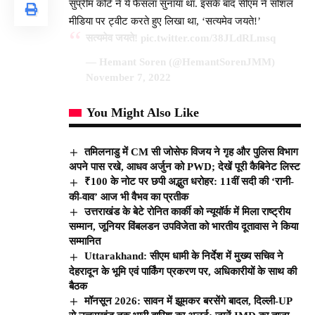
सुप्रीम कोर्ट ने ये फैसला सुनाया था. इसके बाद सीएम ने सोशल
मीडिया पर ट्वीट करते हुए लिखा था, ‘सत्यमेव जयते!’
सत्यमेव जयते!
pic.twitter.com/38JLdRLmsq
— Hemant Soren (@HemantSorenJMM)
November 7, 2022
You Might Also Like
तमिलनाडु में CM सी जोसेफ विजय ने गृह और पुलिस विभाग
अपने पास रखे, आधव अर्जुन को PWD; देखें पूरी कैबिनेट लिस्ट
₹100 के नोट पर छपी अद्भुत धरोहर: 11वीं सदी की ‘रानी-
की-वाव’ आज भी वैभव का प्रतीक
उत्तराखंड के बेटे रोनित कार्की को न्यूयॉर्क में मिला राष्ट्रीय
सम्मान, जूनियर विंबलडन उपविजेता को भारतीय दूतावास ने किया
सम्मानित
Uttarakhand: सीएम धामी के निर्देश में मुख्य सचिव ने
देहरादून के भूमि एवं पार्किंग प्रकरण पर, अधिकारीयों के साथ की
बैठक
मॉनसून 2026: सावन में झूमकर बरसेंगे बादल, दिल्ली-UP