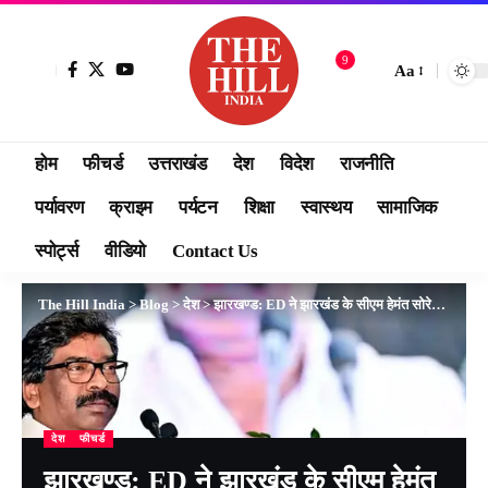
9
Aa
होम
फीचर्ड
उत्तराखंड
देश
विदेश
राजनीति
पर्यावरण
क्राइम
पर्यटन
शिक्षा
स्वास्थय
सामाजिक
स्पोर्ट्स
वीडियो
Contact Us
The Hill India
>
Blog
>
देश
>
झारखण्ड: ED ने झारखंड के सीएम हेमंत सोरेन को 17 नवंबर को पूछताछ के लिए बुलाया
देश
फीचर्ड
झारखण्ड: ED ने झारखंड के सीएम हेमंत