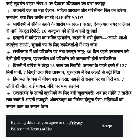
साई सुदर्शन बाहर! नंबर-3 पर देवदत्त पडिक्कल का दावा मजबूत
अकाली दल का बड़ा ऐलान: महिला आरक्षण और परिसीमन बिल का करेगा
समर्थन, क्या फिर करीब आ रहे BJP और SAD?
भागीरथी में सीवेज बहाने के आरोप पर NGT सख्त, देवप्रयाग नगर पालिका
से मांगी विस्तृत रिपोर्ट; 16 अक्टूबर को होगी अगली सुनवाई
हल्द्वानी में कांग्रेस का शक्ति प्रदर्शन, खड़गे ने भरी हुंकार—‘लाओ, लाओ
कांग्रेस लाओ’, चुनावी रण के लिए कार्यकर्ताओं में भरा जोश
छत्तीसगढ़ में धर्म परिवर्तन पर नया कानून लागू: 60 दिन पहले प्रशासन को
देनी होगी सूचना, प्रस्तावित धर्म परिवर्तन की जानकारी होगी सार्वजनिक
दिल्ली में बारिश ने तोड़ा 15 साल का रिकॉर्ड! अगस्त के पहले हफ्ते में 127
मिमी पानी, 7 डिग्री तक गिरा तापमान; गुरुग्राम में रेड अलर्ट से बढ़ी चिंता
हिमाचल के चंबा में भीषण बस हादसा: पहाड़ी से सड़क पर आ गिरी बस, 7
लोगों की मौत; कई घायल, मौके पर मचा हड़कंप
उत्तराखंड के लाखों श्रमिकों के लिए बड़ी खुशखबरी! अब हर महीने 7 तारीख
तक खाते में आएगी मजदूरी, ओवरटाइम का मिलेगा दोगुना पैसा; महिलाओं को
समान काम का समान वेतन
By using this site, you agree to the
Privacy
© The Hill India. All Rights Reserved | Developed By:
Tech Yard Labs
Accept
Policy
and
Terms of Use
.