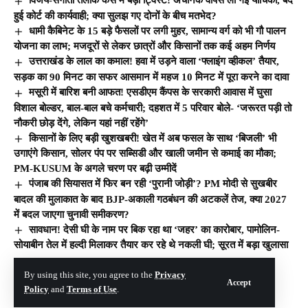
विजय-संगीता तलाक केस में बड़ा ट्विस्ट! अचानक वापस ली गई याचिका, बंद
हुई कोर्ट की कार्यवाही; क्या सुलझ गए दोनों के बीच मतभेद?
धामी कैबिनेट के 15 बड़े फैसलों पर लगी मुहर, सामान्य वर्ग को भी गौ पालन
योजना का लाभ; मजदूरों से लेकर छात्रों और किसानों तक कई अहम निर्णय
उत्तराखंड के लाल का कमाल! हवा में उड़ने वाला ‘फ्लाइंग व्हीकल’ तैयार,
सड़क का 90 मिनट का सफर आसमान में महज 10 मिनट में पूरा करने का दावा
मसूरी में बारिश बनी आफत! एसडीएम कैंपस के सरकारी आवास में घुसा
विशाल बोल्डर, बाल-बाल बचे कर्मचारी; दहशत में 5 परिवार बोले- ‘जरूरत पड़ी तो
नौकरी छोड़ देंगे, लेकिन यहां नहीं रहेंगे’
किसानों के लिए बड़ी खुशखबरी! खेत में अब फसल के साथ ‘बिजली’ भी
उगाएंगे किसान, सोलर पंप पर सब्सिडी और खाली जमीन से कमाई का मौका;
PM-KUSUM के अगले चरण पर बढ़ी उम्मीदें
पंजाब की सियासत में फिर बन रही ‘पुरानी जोड़ी’? PM मोदी से सुखबीर
बादल की मुलाकात के बाद BJP-अकाली गठबंधन की अटकलें तेज, क्या 2027
में बदल जाएगा चुनावी समीकरण?
सावधान! देसी घी के नाम पर बिक रहा था ‘जहर’ का कारोबार, पामोलिन-
सोयाबीन तेल में हल्दी मिलाकर तैयार कर रहे थे नकली घी; सूरत में बड़ा खुलासा
By using this site, you agree to the
Privacy
Accept
© The Hill India. All Rights Reserved | Developed By:
Tech Yard Labs
Policy
and
Terms of Use
.