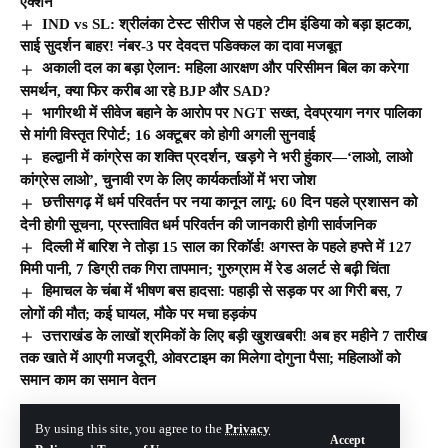
एक्शन
IND vs SL: श्रीलंका टेस्ट सीरीज से पहले टीम इंडिया को बड़ा झटका,
साई सुदर्शन बाहर! नंबर-3 पर देवदत्त पडिक्कल का दावा मजबूत
अकाली दल का बड़ा ऐलान: महिला आरक्षण और परिसीमन बिल का करेगा
समर्थन, क्या फिर करीब आ रहे BJP और SAD?
भागीरथी में सीवेज बहाने के आरोप पर NGT सख्त, देवप्रयाग नगर पालिका
से मांगी विस्तृत रिपोर्ट; 16 अक्टूबर को होगी अगली सुनवाई
हल्द्वानी में कांग्रेस का शक्ति प्रदर्शन, खड़गे ने भरी हुंकार—‘लाओ, लाओ
कांग्रेस लाओ’, चुनावी रण के लिए कार्यकर्ताओं में भरा जोश
छत्तीसगढ़ में धर्म परिवर्तन पर नया कानून लागू: 60 दिन पहले प्रशासन को
देनी होगी सूचना, प्रस्तावित धर्म परिवर्तन की जानकारी होगी सार्वजनिक
दिल्ली में बारिश ने तोड़ा 15 साल का रिकॉर्ड! अगस्त के पहले हफ्ते में 127
मिमी पानी, 7 डिग्री तक गिरा तापमान; गुरुग्राम में रेड अलर्ट से बढ़ी चिंता
हिमाचल के चंबा में भीषण बस हादसा: पहाड़ी से सड़क पर आ गिरी बस, 7
लोगों की मौत; कई घायल, मौके पर मचा हड़कंप
उत्तराखंड के लाखों श्रमिकों के लिए बड़ी खुशखबरी! अब हर महीने 7 तारीख
तक खाते में आएगी मजदूरी, ओवरटाइम का मिलेगा दोगुना पैसा; महिलाओं को
समान काम का समान वेतन
By using this site, you agree to the
Privacy
© The Hill India. All Rights Reserved | Developed By:
Tech Yard Labs
Accept