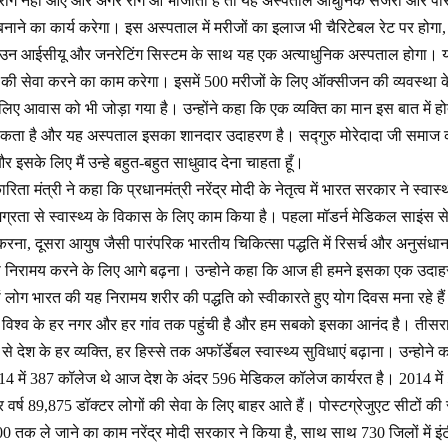
रोग नहीं आए और अगर रोग आ भीजाता है तो यह अस्पताल आधुनिक सर्जरी और पारंपर
थ बनाने का कार्य करेगा। इस अस्पताल में मरीजों का इलाज भी चैरिटेबल रेट पर ह
डाउन आईसीयू और जनरेटिंग सिस्टम के साथ यह एक अत्याधुनिक अस्पताल होगा। 
 की सेवा करने का काम करेगा। इसमें 500 मरीजों के लिए ऑक्सीजन की व्यवस्था 
े लिए आवास को भी जोड़ा गया है। उन्होंने कहा कि एक व्यक्ति का मान इस बात में होत
 सकता है और यह अस्पताल इसका शानदार उदाहरण है। सद्गुरु मोरेदादा जी समाज को
और इसके लिए मैं उन्हे बहुत-बहुत साधुवाद देना चाहता हूँ।
ारिता मंत्री ने कहा कि प्रधानमंत्री नरेंद्र मोदी के नेतृत्व में भारत सरकार ने स्वास
मग्रता से स्वास्थ्य के विकास के लिए काम किया है। पहला मॉडर्न मेडिकल साइंस से 
रना, दूसरा आयुष जैसी पारंपरिक भारतीय चिकित्सा पद्धति में रिसर्च और अनुसंधान
को निरामय करने के लिए आगे बढ़ना। उन्होने कहा कि आज ही हमने इसका एक उदाह
़ों लोग भारत की यह निरामय शरीर की पद्धति को स्वीकारते हुए योग दिवस मना रहे हैं।
विश्व के हर नगर और हर गांव तक पहुंची है और हम सबको इसका आनंद है। तीसरा
से देश के हर व्यक्ति, हर हिस्से तक अफॉर्डेबल स्वास्थ्य सुविधाएं बढ़ाना। उन्होने क
 2014 में 387 कॉलेज थे आज देश के अंदर 596 मेडिकल कॉलेज कार्यरत है। 2014 म
वर्ष 89,875 डॉक्टर लोगों की सेवा के लिए बाहर आते हैं। पोस्टग्रेजुएट सीटों 
तक ले जाने का काम नरेंद्र मोदी सरकार ने किया है, साथ साथ 730 जिलों में इंटीग