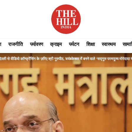
श
राजनीति
पर्यावरण
क्राइम
पर्यटन
शिक्षा
स्वास्थय
सामा
्ली से वीडियो कॉन्फ्रेंसिंग के ज़रिए श्री गुरुपीठ, त्र्यंबकेश्वर में बनने वाले ‘सद्गुरु परमपूज्य मोरेद