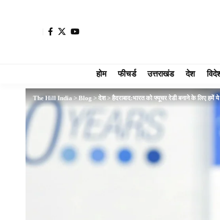
होम
फीचर्ड
उत्तराखंड
देश
विदे
The Hill India
>
Blog
>
देश
>
हैदराबाद:भारत को फ्यूचर रेडी बनाने के लिए हमें य