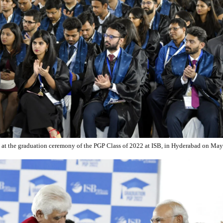
at the graduation ceremony of the PGP Class of 2022 at ISB, in Hyderabad on May