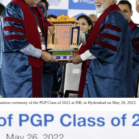
uation ceremony of the PGP Class of 2022 at ISB, in Hyderabad on May 26, 2022.