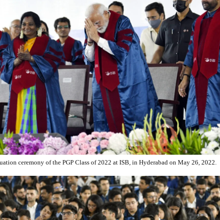
uation ceremony of the PGP Class of 2022 at ISB, in Hyderabad on May 26, 2022.