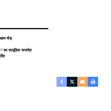
 अहम मोड़
F’ का सामूहिक जनादेश
्देश