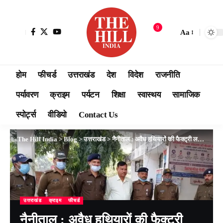
9
Aa
होम
फीचर्ड
उत्तराखंड
देश
विदेश
राजनीति
पर्यावरण
क्राइम
पर्यटन
शिक्षा
स्वास्थय
सामाजिक
स्पोर्ट्स
वीडियो
Contact Us
The Hill India
>
Blog
>
उत्तराखंड
>
नैनीताल : अवैध हथियारों की फैक्ट्री लगा कर तमंचा बनाने वाले गिरोह को नैनीताल पुलिस ने किया गिरफ्तार मौके से अवैध तमंचे भी किये बरामद।
उत्तराखंड
क्राइम
फीचर्ड
नैनीताल : अवैध हथियारों की फैक्ट्री