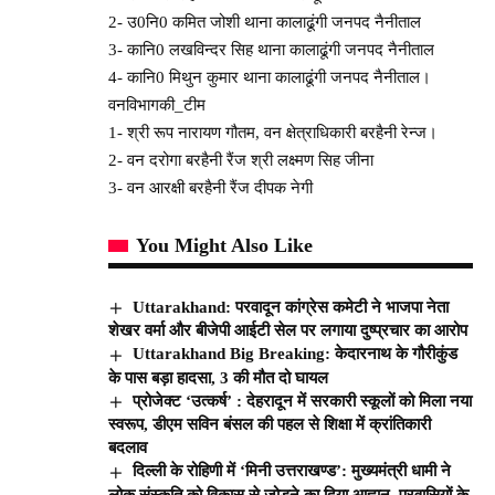
2- उ0नि0 कमित जोशी थाना कालाढूंगी जनपद नैनीताल
3- कानि0 लखविन्दर सिह थाना कालाढूंगी जनपद नैनीताल
4- कानि0 मिथुन कुमार थाना कालाढूंगी जनपद नैनीताल।
वनविभागकी_टीम
1- श्री रूप नारायण गौतम, वन क्षेत्राधिकारी बरहैनी रेन्ज।
2- वन दरोगा बरहैनी रैंज श्री लक्ष्मण सिह जीना
3- वन आरक्षी बरहैनी रैंज दीपक नेगी
You Might Also Like
Uttarakhand: परवादून कांग्रेस कमेटी ने भाजपा नेता
शेखर वर्मा और बीजेपी आईटी सेल पर लगाया दुष्प्रचार का आरोप
Uttarakhand Big Breaking: केदारनाथ के गौरीकुंड
के पास बड़ा हादसा, 3 की मौत दो घायल
प्रोजेक्ट ‘उत्कर्ष’ : देहरादून में सरकारी स्कूलों को मिला नया
स्वरूप, डीएम सविन बंसल की पहल से शिक्षा में क्रांतिकारी
बदलाव
दिल्ली के रोहिणी में ‘मिनी उत्तराखण्ड’: मुख्यमंत्री धामी ने
लोक संस्कृति को विकास से जोड़ने का दिया आह्वान, प्रवासियों के