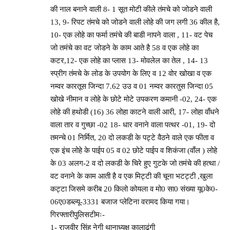
की नाल बनाने वाली 8- 1 सूत मोटी कीले तंमचे को जोडने वाली
13, 9- रिपट तंमचे को जोडने वाली लोहे की जग लगी 36 कील है,
10- एक लोहे का फर्मा तमंचे की बाडी नापने वाला , 11- वट पेच
जो तमंचे का वट जोडने के काम आते है 58 व एक लोहे का
कटर,12- एक लोहे का प्लास 13- मोवलेल का तेल , 14- 13
स्प्रीग तंमचे के लोड के उपयोग के लिए व 12 वोर खोखा व एक
नम्वर कारतूस जिन्दा 7.62 उउ व 01 नम्वर कारतुस जिन्दा 05
खोखे नीमान व लोहे के छोटे मोटे उपकरण कमानी -02, 24- एक
लोहे की हथोडी (16) 36 लोहा काटने वाली आरी, 17- लोहा वाँधने
वाला तार व गुच्छा -02 18- धार वनाने वाला पत्थर -01, 19- दो
तमन्चे 01 निर्मित, 20 दो लकडी के पट्टे वैठने वाले एक फीता व
एक इंच लोहे के पाईप 05 व 02 छोटे पाईप व शिकंजा (वाँल ) लोहे
के 03 अलग-2 व दो लकडी के चिरे हुए गुटके जो तमंचे की हत्था /
वट वनाने के काम आती है व एक मिट्टी की चूना भटट्टी ,खुला
कट्टा जिसमे करीब 20 किलो कोयला व मो0 सा0 संख्या यू0के0-
06ए0डब्ल्यू-3331 बजाज प्लेटिना वरामद किया गया।
गिरफ्तारीपुलिसटीमः-
1- राजवीर सिंह नेगी थानाध्यक्ष कालाढूंगी