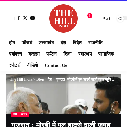
9
Aa
होम
फीचर्ड
उत्तराखंड
देश
विदेश
राजनीति
पर्यावरण
क्राइम
पर्यटन
शिक्षा
स्वास्थय
सामाजिक
स्पोर्ट्स
वीडियो
Contact Us
The Hill India
>
Blog
>
देश
>
गुजरात : मोरबी में पुल हादसे वाली जगह पहुंचे मोदी, अस्पताल जाकर घायलों से की मुलाकात
देश
फीचर्ड
गुजरात : मोरबी में पुल हादसे वाली जगह