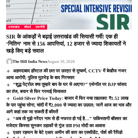
उत्तराखंड
फीचर्ड
राजनीति
SIR के आंकड़ों ने बढ़ाई उत्तराखंड की सियासी गर्मी! एक ही
‘नितिन’ नाम से 156 आपत्तियां, 12 हजार से ज्यादा शिकायतों ने
खड़े किए बड़े सवाल
The Hill India News
August 10, 2026
अहमदाबाद हॉस्टल की छत पर छात्रा से दुष्कर्म, CCTV में बेखौफ नजर
आया आरोपी; पुलिस मुठभेड़ के बाद गिरफ्तार
“शुद्ध पेट्रोल क्या तुम्हारे बाप के घर से आएगा?” एथेनॉल पर BJP सांसद
का तंज, बयान से फिर गरमाई सियासत
Gold-Silver Price Today: बाजार में फिर मचा तहलका! ₹1.52 लाख
के पार पहुंचा सोना, चांदी में ₹2,000 से ज्यादा का उछाल; जानें आज का भाव और
आगे कहां तक जा सकती हैं कीमतें
“अब तो मुझे नरेंदर नाम से ही नफरत हो गई है…” पाकिस्तानी बॉक्सर का
मजेदार किस्सा सुनकर ठहाकों से गूंज उठा PM मोदी का आवास
एआर रहमान के बेटे एआर अमीन की कार का एक्सीडेंट, पोर्श की रैपिडो